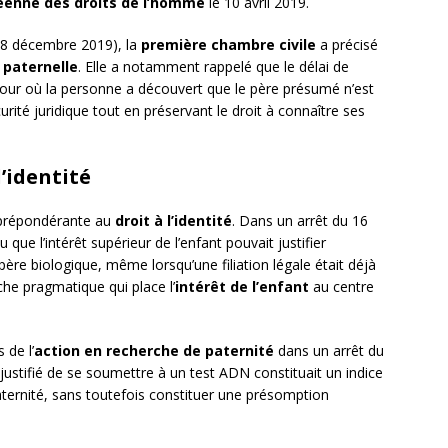
éenne des droits de l’homme
le 10 avril 2019.
18 décembre 2019), la
première chambre civile
a précisé
n paternelle
. Elle a notamment rappelé que le délai de
jour où la personne a découvert que le père présumé n’est
urité juridique tout en préservant le droit à connaître ses
l’identité
 prépondérante au
droit à l’identité
. Dans un arrêt du 16
 que l’intérêt supérieur de l’enfant pouvait justifier
 père biologique, même lorsqu’une filiation légale était déjà
che pragmatique qui place l’
intérêt de l’enfant
au centre
 de l’
action en recherche de paternité
dans un arrêt du
injustifié de se soumettre à un test ADN constituait un indice
aternité, sans toutefois constituer une présomption