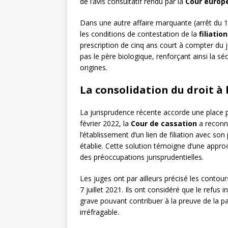
de l’avis consultatif rendu par la
Cour europ
Dans une autre affaire marquante (arrêt du 
les conditions de contestation de la
filiatio
prescription de cinq ans court à compter du 
pas le père biologique, renforçant ainsi la séc
origines.
La consolidation du droit à 
La jurisprudence récente accorde une place
février 2022, la
Cour de cassation
a reconnu
l’établissement d’un lien de filiation avec son
établie. Cette solution témoigne d’une appro
des préoccupations jurisprudentielles.
Les juges ont par ailleurs précisé les contours
7 juillet 2021. Ils ont considéré que le refus 
grave pouvant contribuer à la preuve de la p
irréfragable.