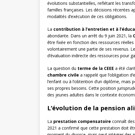
évolutions substantielles, reflétant les tran
familles françaises. Les décisions récentes ap
modalités d’exécution de ces obligations.
La
contribution à l’entretien et à l’éduc
abondante. Dans un arrêt du 9 juin 2021, la
être fixée en fonction des ressources réelles
volontairement une partie de ses revenus. Le
d’évaluation indirecte des ressources pour gar
La question du
terme de la CEEE
a été clari
chambre civile
a rappelé que l’obligation d
l’enfant ou à l’obtention d’un diplôme, mais 
ses propres besoins. Cette position jurisprude
des jeunes adultes dans le contexte économi
L’évolution de la pension a
La
prestation compensatoire
connaît des 
2021 a confirmé que cette prestation doit êt
moment du divorce, mais peut intégrer des pe