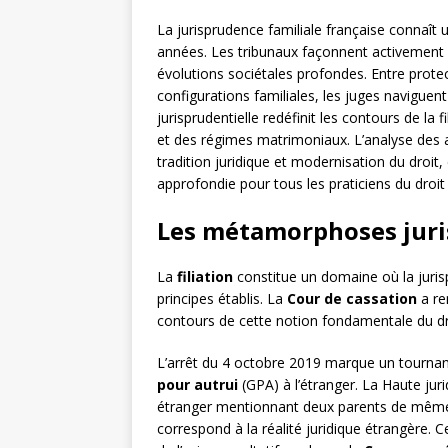
La jurisprudence familiale française connaît 
années. Les tribunaux façonnent activement le 
évolutions sociétales profondes. Entre prot
configurations familiales, les juges navigue
jurisprudentielle redéfinit les contours de la f
et des régimes matrimoniaux. L’analyse des 
tradition juridique et modernisation du droit,
approfondie pour tous les praticiens du droit 
Les métamorphoses jurisp
La
filiation
constitue un domaine où la juris
principes établis. La
Cour de cassation
a re
contours de cette notion fondamentale du dro
L’arrêt du 4 octobre 2019 marque un tourna
pour autrui
(GPA) à l’étranger. La Haute juri
étranger mentionnant deux parents de même s
correspond à la réalité juridique étrangère. C