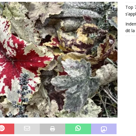
Top 7
s’app
Indem
dit la 