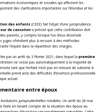
sformations économiques et sociales qui affectent les
portent des clarifications importantes sur l’étendue et les
ation des enfants
(CEEE) fait l’objet d’une jurisprudence
Cour de cassation
a précisé que cette contribution doit
 des parents, y compris lorsque l’un d’eux dissimule
s juges n’hésitent plus à recourir à des méthodes
antir l’équité dans la répartition des charges.
fiée par un arrêt du 3 février 2021, dans lequel la
première
’entretien ne cesse pas automatiquement à la majorité de
persiste tant que l’enfant n’est pas en mesure de subvenir à
ntielle prend acte des difficultés d’insertion professionnelle
que actuel.
limentaire entre époux
évolutions jurisprudentielles notables. Un arrêt du 26 mai
re fixée en tenant compte de la situation des époux au
rspectives d’évolution raisonnablement prévisibles. Cette