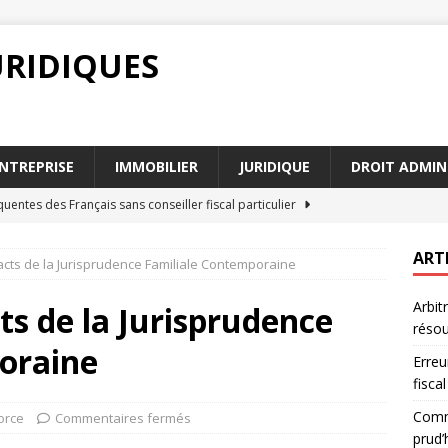
URIDIQUES
NTREPRISE
IMMOBILIER
JURIDIQUE
DROIT ADMIN
quentes des Français sans conseiller fiscal particulier
ART
acts de la Jurisprudence Familiale Contemporaine
contester un licenciement devant les prud’hommes efficacement
Arbit
ts de la Jurisprudence
résou
 situations où l’indemnisation forfaitaire s’applique
DROIT
oraine
Erreu
tion forfaitaire en cas d’accident : que dit la loi
DROIT
fiscal
u conciliation : quel chemin pour résoudre un conflit ?
DROIT
Comme
orce
Commentaires fermés
prud