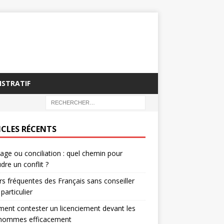
ISTRATIF
ICLES RÉCENTS
rage ou conciliation : quel chemin pour
dre un conflit ?
rs fréquentes des Français sans conseiller
 particulier
nt contester un licenciement devant les
’hommes efficacement