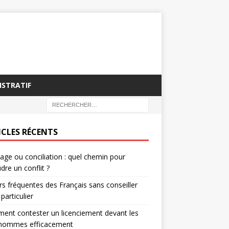
ISTRATIF
ICLES RÉCENTS
rage ou conciliation : quel chemin pour
dre un conflit ?
rs fréquentes des Français sans conseiller
 particulier
nt contester un licenciement devant les
’hommes efficacement