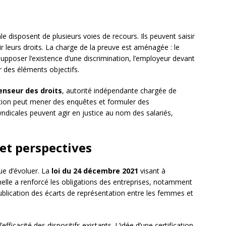
ale disposent de plusieurs voies de recours. Ils peuvent saisir
ir leurs droits. La charge de la preuve est aménagée : le
supposer l’existence d’une discrimination, l’employeur devant
r des éléments objectifs.
enseur des droits
, autorité indépendante chargée de
itution peut mener des enquêtes et formuler des
ndicales peuvent agir en justice au nom des salariés,
 et perspectives
nue d’évoluer. La
loi du 24 décembre 2021
visant à
nelle a renforcé les obligations des entreprises, notamment
ublication des écarts de représentation entre les femmes et
fficacité des dispositifs existants. L’idée d’une certification