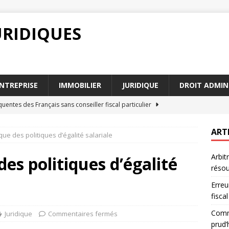
URIDIQUES
NTREPRISE
IMMOBILIER
JURIDIQUE
DROIT ADMIN
quentes des Français sans conseiller fiscal particulier
ART
que des politiques d’égalité salariale
contester un licenciement devant les prud’hommes efficacement
Arbit
des politiques d’égalité
résou
 situations où l’indemnisation forfaitaire s’applique
DROIT
Erreu
tion forfaitaire en cas d’accident : que dit la loi
DROIT
fiscal
u conciliation : quel chemin pour résoudre un conflit ?
DROIT
Comme
Juridique
Commentaires fermés
prud