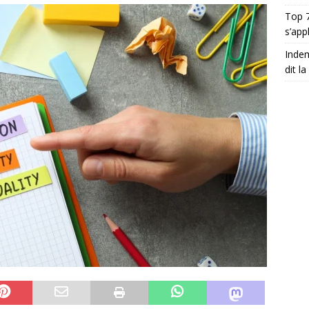
Top 7
s’app
Indem
dit la 